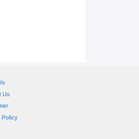
Us
t Us
mer
 Policy